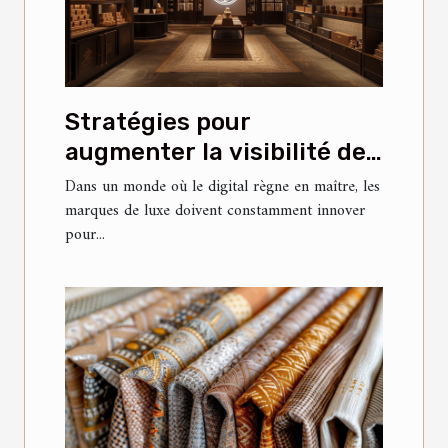
Stratégies pour
augmenter la visibilité des
marques de luxe sur les
Dans un monde où le digital règne en maître, les
marques de luxe doivent constamment innover
réseaux sociaux chinois
pour...