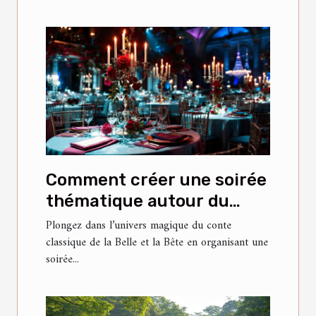
Comment créer une soirée
thématique autour du
conte classique de la Belle
Plongez dans l’univers magique du conte
classique de la Belle et la Bête en organisant une
et la Bête ?
soirée...