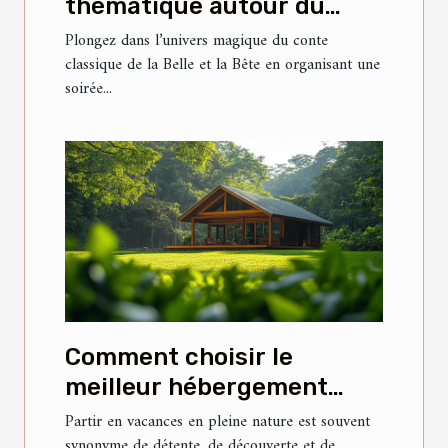
thématique autour du
conte classique de la Belle
Plongez dans l’univers magique du conte
classique de la Belle et la Bête en organisant une
et la Bête ?
soirée...
Comment choisir le
meilleur hébergement
pour vos vacances en
Partir en vacances en pleine nature est souvent
synonyme de détente, de découverte et de
nature ?