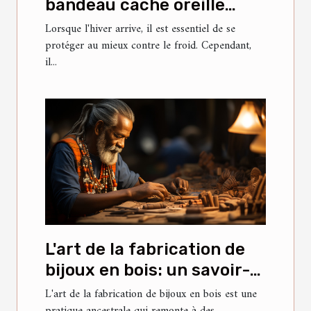
bandeau cache oreille
parfait pour l'hiver
Lorsque l'hiver arrive, il est essentiel de se
protéger au mieux contre le froid. Cependant,
il...
L'art de la fabrication de
bijoux en bois: un savoir-
faire ancestral
L'art de la fabrication de bijoux en bois est une
pratique ancestrale qui remonte à des...