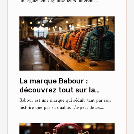
ont également digitalisé leurs différents...
La marque Babour :
découvrez tout sur la
veste Bedale
Babour est une marque qui séduit, tant par son
histoire que par sa qualité. L’aspect de ses...