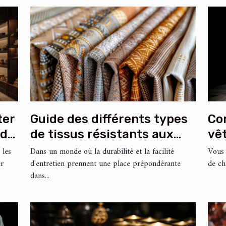
Co
ter
Guide des différents types
vê
 de
de tissus résistants aux
vo
taches pour meubles
Vous 
 les
Dans un monde où la durabilité et la facilité
de ch
er
d'entretien prennent une place prépondérante
dans...