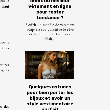
tion à
choix du meilleur
s haut
vêtement en ligne
pour rester
tendance ?
S’offrir un modèle de vêtement
adapté à soi, constitue le rêve
de toute femme. Face à ce
désir,...
mme le
tières
utures
nes de
Quelques astuces
pour bien porter les
bijoux et avoir un
style vestimentaire
ec des
parfait