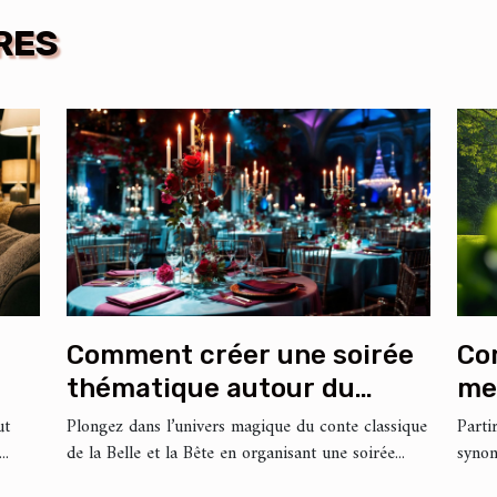
RES
Comment créer une soirée
Co
thématique autour du
me
conte classique de la Belle
vo
ut
Plongez dans l’univers magique du conte classique
Parti
..
de la Belle et la Bête en organisant une soirée...
synon
et la Bête ?