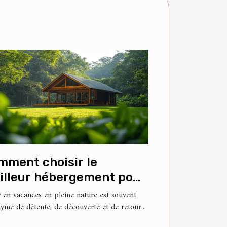
mment choisir le
illeur hébergement pour
s vacances en nature ?
r en vacances en pleine nature est souvent
yme de détente, de découverte et de retour...