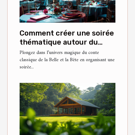
Comment créer une soirée
thématique autour du
conte classique de la Belle
Plongez dans l’univers magique du conte
classique de la Belle et la Bête en organisant une
et la Bête ?
soirée...