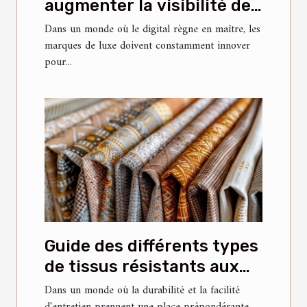
augmenter la visibilité des
marques de luxe sur les
Dans un monde où le digital règne en maître, les
marques de luxe doivent constamment innover
réseaux sociaux chinois
pour...
Guide des différents types
de tissus résistants aux
taches pour meubles
Dans un monde où la durabilité et la facilité