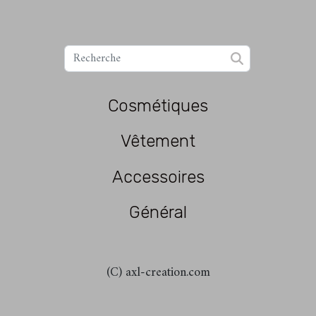
Cosmétiques
Vêtement
Accessoires
Général
(C) axl-creation.com