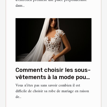
d'entretien prennent une place prépondérante
dans...
Comment choisir les sous-
vêtements à la mode pour
votre robe de mariée ?
Vous n’êtes pas sans savoir combien il est
difficile de choisir sa robe de mariage en raison
de...