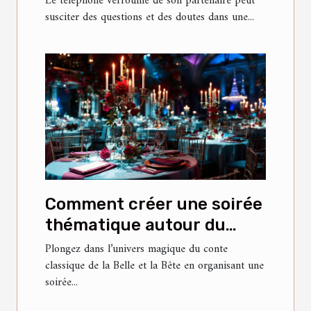
Le téléphone verrouillé de son partenaire peut
susciter des questions et des doutes dans une...
Comment créer une soirée
thématique autour du
conte classique de la Belle
Plongez dans l’univers magique du conte
classique de la Belle et la Bête en organisant une
et la Bête ?
soirée...