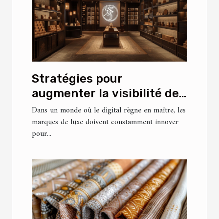
Stratégies pour
augmenter la visibilité des
marques de luxe sur les
Dans un monde où le digital règne en maître, les
marques de luxe doivent constamment innover
réseaux sociaux chinois
pour...