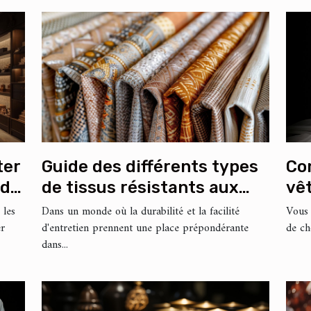
Co
ter
Guide des différents types
vê
 de
de tissus résistants aux
vo
taches pour meubles
Vous 
 les
Dans un monde où la durabilité et la facilité
de ch
er
d'entretien prennent une place prépondérante
dans...