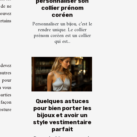
personnaliser son
 de ne
collier prénom
pouvez
coréen
rtains
Personnaliser un bijou, c’est le
rendre unique. Le collier
prénom coréen est un collier
qui est...
 devez
autres
, pour
n vous
arties
Quelques astuces
 façon
pour bien porter les
osture
bijoux et avoir un
style vestimentaire
parfait