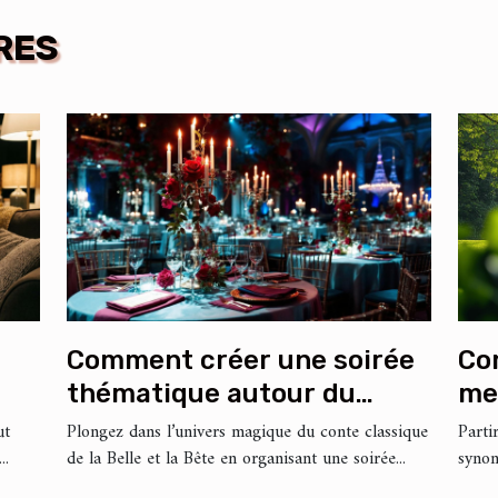
RES
Comment créer une soirée
Co
thématique autour du
me
conte classique de la Belle
vo
ut
Plongez dans l’univers magique du conte classique
Parti
..
de la Belle et la Bête en organisant une soirée...
synon
et la Bête ?