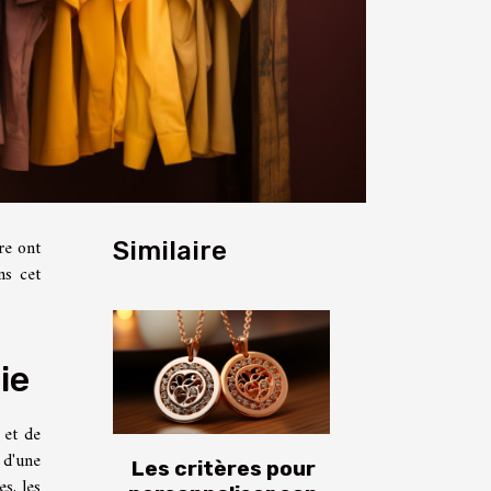
re ont
Similaire
ns cet
ie
 et de
 d'une
Les critères pour
s, les