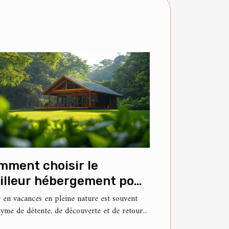
mment choisir le
illeur hébergement pour
s vacances en nature ?
r en vacances en pleine nature est souvent
yme de détente, de découverte et de retour...