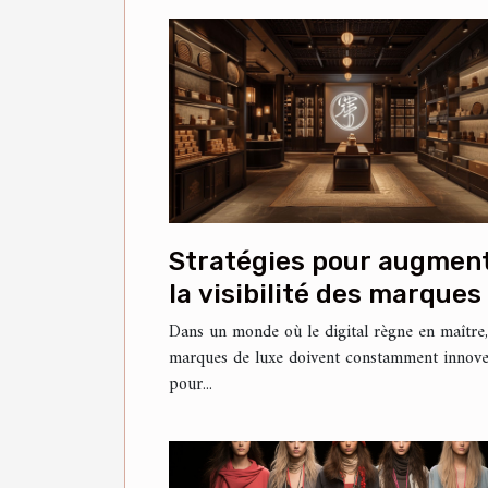
Stratégies pour augmen
la visibilité des marques
luxe sur les réseaux
Dans un monde où le digital règne en maître,
marques de luxe doivent constamment innov
sociaux chinois
pour...