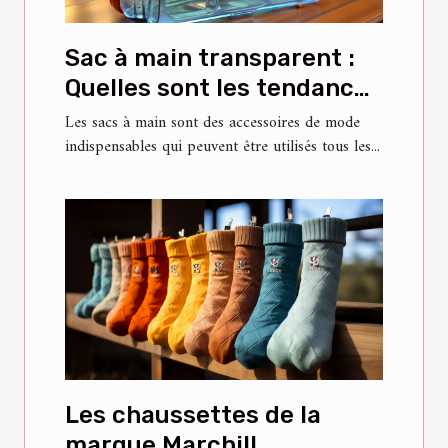
Sac à main transparent :
Quelles sont les tendances
actuelles et ce qu'il faut
Les sacs à main sont des accessoires de mode
indispensables qui peuvent être utilisés tous les...
savoir à ce sujet ?
Les chaussettes de la
marque Marchill