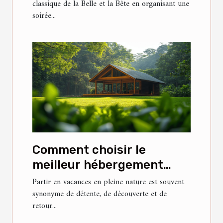
classique de la Belle et la Bête en organisant une
et la Bête ?
soirée...
Comment choisir le
meilleur hébergement
pour vos vacances en
Partir en vacances en pleine nature est souvent
synonyme de détente, de découverte et de
nature ?
retour...