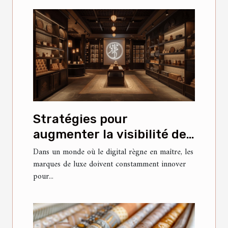
Stratégies pour
augmenter la visibilité des
marques de luxe sur les
Dans un monde où le digital règne en maître, les
marques de luxe doivent constamment innover
réseaux sociaux chinois
pour...