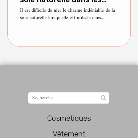
vêtements haut de gamme
Il est difficile de nier le charme indéniable de la
soie naturelle lorsqu'elle est utilisée dans...
Cosmétiques
Vêtement