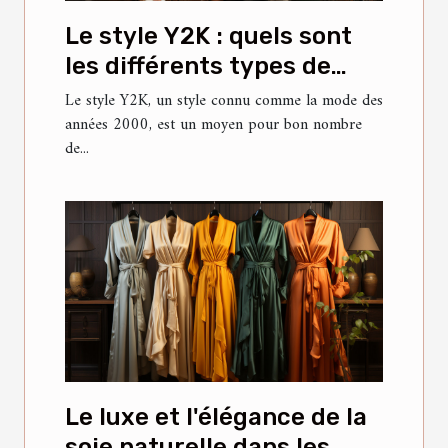
Le style Y2K : quels sont
les différents types de
vêtements et accessoires
Le style Y2K, un style connu comme la mode des
années 2000, est un moyen pour bon nombre
pour composer ce style de
de...
l'époque 2000 ?
Le luxe et l'élégance de la
soie naturelle dans les