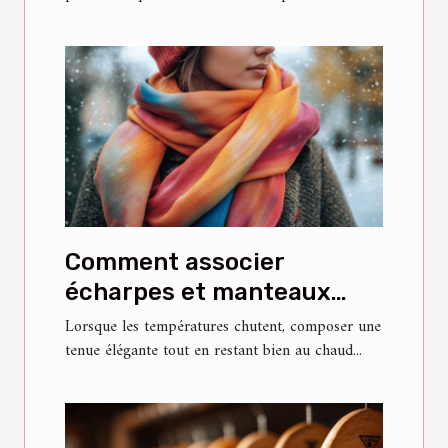
Comment associer
écharpes et manteaux
pour un look hivernal
Lorsque les températures chutent, composer une
tenue élégante tout en restant bien au chaud...
élégant ?